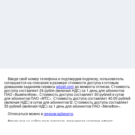
Введя свой номер телефона и подтвердив подписку, пользователь
соглашается на списания в размере стоимости доступа к готовым
домашним заданиям сервиса
gdzall.com
до момента отписки. Стоимость
доступа составляет 24 рубля (включая НДС) за 1 день для абонентов
ПАО «ВымпелКом». Стоимость доступа составляет 30 рублей в сутки
для абонентов ПАО «МТС». Стоимость доступа составляет 40.00 рублей
(включая НДС) в сутки для абонентов t2. Стоимость доступа составляет
35 рублей (включая НДС) за 1 день для абонентов ПАО «МегаФон».
Отписаться можно в
личном кабинете
.
Вводя код на сайте пользователь принимает условия оферт:
МегаФон
МТС
БиЛайн
t2
gdzall.com