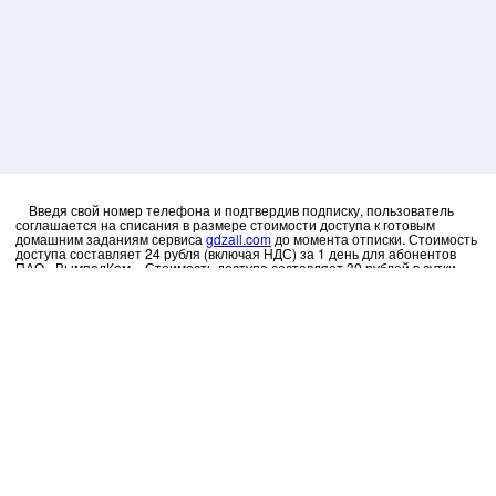
Введя свой номер телефона и подтвердив подписку, пользователь
соглашается на списания в размере стоимости доступа к готовым
домашним заданиям сервиса
gdzall.com
до момента отписки. Стоимость
доступа составляет 24 рубля (включая НДС) за 1 день для абонентов
ПАО «ВымпелКом». Стоимость доступа составляет 30 рублей в сутки
для абонентов ПАО «МТС». Стоимость доступа составляет 40.00 рублей
(включая НДС) в сутки для абонентов t2. Стоимость доступа составляет
35 рублей (включая НДС) за 1 день для абонентов ПАО «МегаФон».
Отписаться можно в
личном кабинете
.
Вводя код на сайте пользователь принимает условия оферт:
МегаФон
МТС
БиЛайн
t2
gdzall.com
Личный кабинет
Нажимая кнопку «Активировать», Вы даете согласие на получение
фискального чека на эл. почту: "
ваш номер телефона@pay.support
", а
также в личном кабинете. Чтобы изменить адрес эл. почты, отправьте
запрос с адресом на
admin@gdzall.com