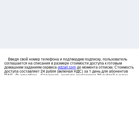
Введя свой номер телефона и подтвердив подписку, пользователь
соглашается на списания в размере стоимости доступа к готовым
домашним заданиям сервиса
gdzall.com
до момента отписки. Стоимость
доступа составляет 24 рубля (включая НДС) за 1 день для абонентов
ПАО «ВымпелКом». Стоимость доступа составляет 30 рублей в сутки
для абонентов ПАО «МТС». Стоимость доступа составляет 40.00 рублей
(включая НДС) в сутки для абонентов t2. Стоимость доступа составляет
35 рублей (включая НДС) за 1 день для абонентов ПАО «МегаФон».
Отписаться можно в
личном кабинете
.
Вводя код на сайте пользователь принимает условия оферт:
МегаФон
МТС
БиЛайн
t2
gdzall.com
Личный кабинет
Нажимая кнопку «Активировать», Вы даете согласие на получение
фискального чека на эл. почту: "
ваш номер телефона@pay.support
", а
также в личном кабинете. Чтобы изменить адрес эл. почты, отправьте
запрос с адресом на
admin@gdzall.com