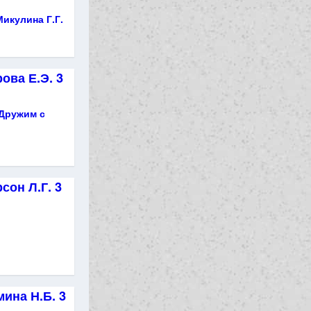
Микулина Г.Г.
ова Е.Э. 3
 Дружим с
сон Л.Г. 3
ь
ина Н.Б. 3