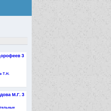
Дорофеев 3
в Т.Н.
ова М.Г. 3
ятельные