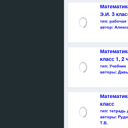
Математик
Э.И. 3 клас
тип:
рабочая 
автор:
Алекс
Математик
класс 1, 2 
тип:
Учебник
авторы:
Давы
Математика
класс
тип:
тетрадь 
авторы:
Рудн
Т.В.