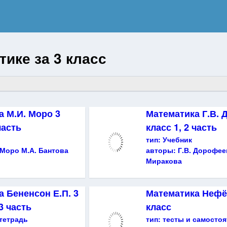
ике за 3 класс
а М.И. Моро 3
Математика Г.В. 
часть
класс 1, 2 часть
тип:
Учебник
 Моро М.А. Бантова
авторы:
Г.В. Дорофее
Миракова
 Бененсон Е.П. 3
Математика Нефёд
 3 часть
класс
тетрадь
тип:
тесты и самосто