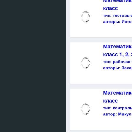
Математик
класс
тип:
тестовые
авторы:
Исто
Математика
класс 1, 2,
тип:
рабочая 
авторы:
Заха
Математика
класс
тип:
контрол
автор:
Микули