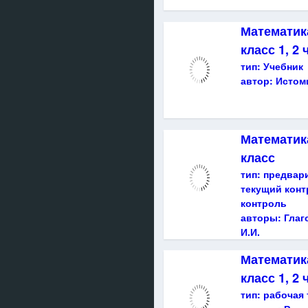
Математик
класс 1, 2 
тип:
Учебник
автор:
Истоми
Математика
класс
тип:
предвар
текущий конт
контроль
авторы:
Глаг
И.И.
Математика
класс 1, 2 
тип:
рабочая 