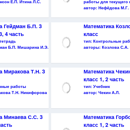
нсон Е.П. Итина Л.С.
работы для текущего 
автор:
Нефёдова М.Г.
 Гейдман Б.П. 3
Математика Козло
 3, 4 часть
класс
тетрадь
тип:
Контрольные ра
ман Б.П. Мишарина И.Э.
авторы:
Козлова С.А. 
 Миракова Т.Н. 3
Математика Чекин
класс 1, 2 часть
чные работы
тип:
Учебник
кова Т.Н. Никифорова
автор:
Чекин А.Л.
 Минаева С.С. 3
Математика Горбо
часть
класс 1, 2 часть