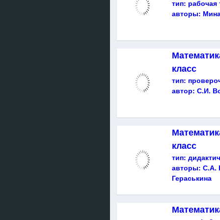
тип:
рабочая 
авторы:
Мина
Математика
класс
тип:
проверо
автор:
С.И. В
Математика
класс
тип:
дидакти
авторы:
С.А.
Гераськина
Математик