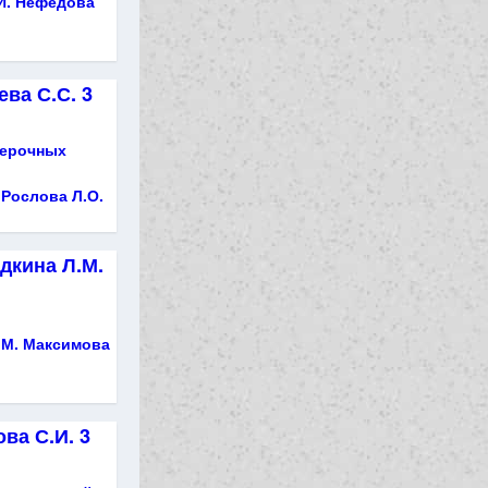
И. Нефедова
ва С.С. 3
верочных
 Рослова Л.О.
дкина Л.М.
и
.М. Максимова
ва С.И. 3