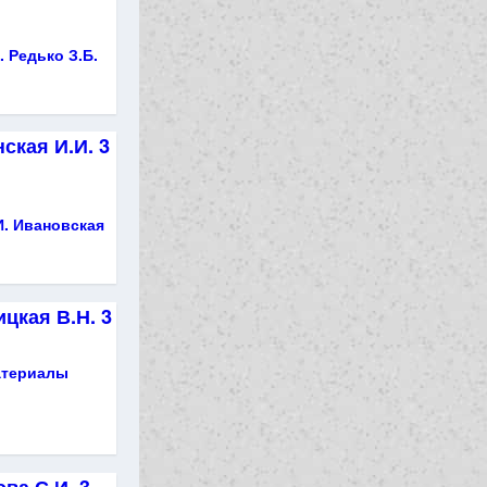
. Редько З.Б.
ская И.И. 3
И. Ивановская
цкая В.Н. 3
атериалы