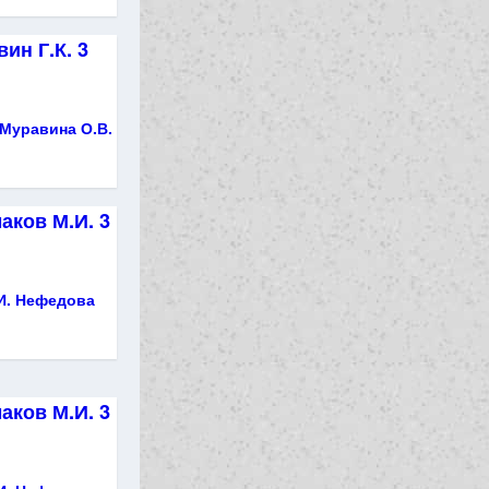
ин Г.К. 3
 Муравина О.В.
аков М.И. 3
И. Нефедова
аков М.И. 3