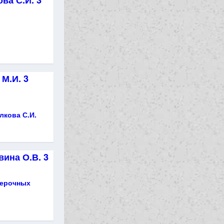
ва С.И. 3
М.И. 3
лкова С.И.
ина О.В. 3
верочных