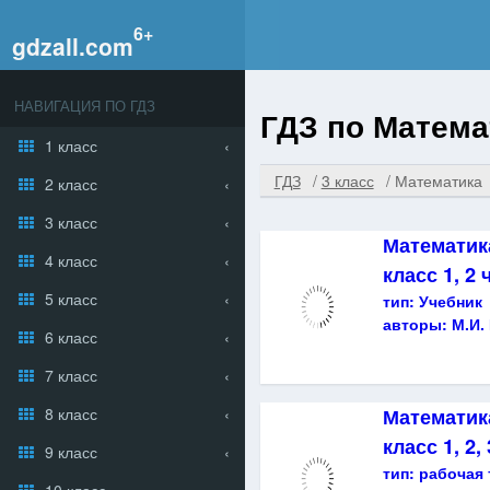
gdzall.com
НАВИГАЦИЯ ПО ГДЗ
ГДЗ по Математ
1 класс
ГДЗ
3 класс
Математика
2 класс
3 класс
Математик
4 класс
класс 1, 2 
5 класс
тип:
Учебник
авторы:
М.И.
6 класс
7 класс
8 класс
Математика
класс 1, 2,
9 класс
тип:
рабочая 
10 класс