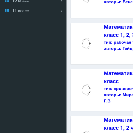
авторы:
Бене
11 класс
Математика
класс 1, 2,
тип:
рабочая 
авторы:
Гейд
Математика
класс
тип:
проверо
авторы:
Мира
Г.В.
Математика
класс 1, 2 