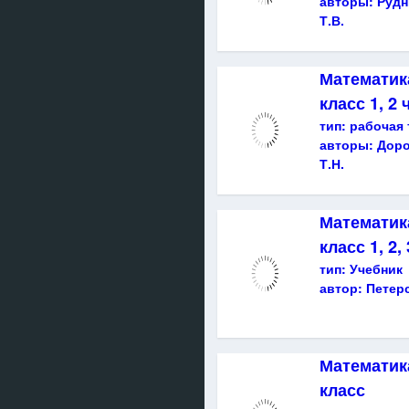
авторы:
Рудн
Т.В.
Математик
класс 1, 2 
тип:
рабочая 
авторы:
Доро
Т.Н.
Математика
класс 1, 2,
тип:
Учебник
автор:
Петерс
Математика
класс