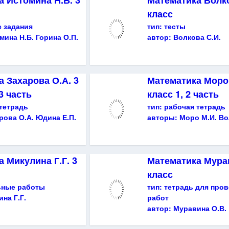
а Истомина Н.Б. 3
Математика Волко
класс
 задания
тип:
тесты
мина Н.Б. Горина О.П.
автор:
Волкова С.И.
 Захарова О.А. 3
Математика Моро 
 3 часть
класс 1, 2 часть
тетрадь
тип:
рабочая тетрадь
рова О.А. Юдина Е.П.
авторы:
Моро М.И. Во
 Микулина Г.Г. 3
Математика Мурав
класс
ьные работы
тип:
тетрадь для про
на Г.Г.
работ
автор:
Муравина О.В.