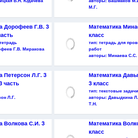
ицкая В.Н. Юдачева
авторы:
Башмаков М.
М.Г.
а Дорофеев Г.В. 3
Математика Минае
часть
класс
тетрадь
тип:
тетрадь для про
феев Г.В. Миракова
работ
авторы:
Минаева С.С.
 Петерсон Л.Г. 3
Математика Давы
 3 часть
3 класс
тип:
текстовые задач
он Л.Г.
авторы:
Давыдкина Л
Т.Н.
 Волкова С.И. 3
Математика Волко
класс