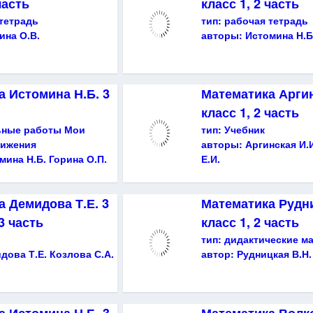
часть
класс 1, 2 часть
тетрадь
тип:
рабочая тетрадь
ина О.В.
авторы:
Истомина Н.Б
а Истомина Н.Б. 3
Математика Аргин
класс 1, 2 часть
ьные работы Мои
тип:
Учебник
тижения
авторы:
Аргинская И.
мина Н.Б. Горина О.П.
Е.И.
 Демидова Т.Е. 3
Математика Рудни
 3 часть
класс 1, 2 часть
тип:
дидактические м
дова Т.Е. Козлова С.А.
автор:
Рудницкая В.Н.