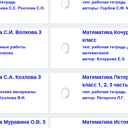
тетрадь
тип:
рабочая тетрадь
ева С.С. Рослова С.О.
авторы:
Горбов С.Ф. 
 С.И. Волкова 3
Математика Кочур
класс
чные работы
тип:
рабочая тетрадь
олкова
математикой
автор:
Кочурова Е.Э.
 С.А. Козлова 3
Математика Петер
класс 1, 2, 3 част
ческие материалы
тип:
рабочая тетрадь
 Козлова В.Н.
автор:
Петерсон Л.Г.
а Муравина О.В. 3
Математика Истом