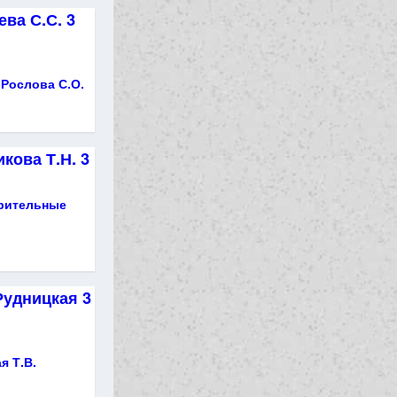
ва С.С. 3
 Рослова С.О.
кова Т.Н. 3
рительные
Рудницкая 3
я Т.В.