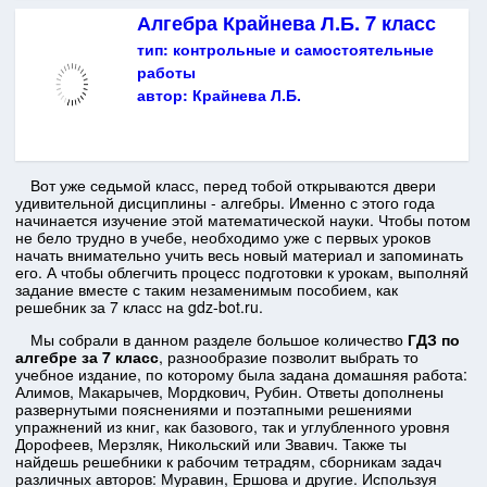
Алгебра Крайнева Л.Б. 7 класс
тип:
контрольные и самостоятельные
работы
автор:
Крайнева Л.Б.
Вот уже седьмой класс, перед тобой открываются двери
удивительной дисциплины - алгебры. Именно с этого года
начинается изучение этой математической науки. Чтобы потом
не бело трудно в учебе, необходимо уже с первых уроков
начать внимательно учить весь новый материал и запоминать
его. А чтобы облегчить процесс подготовки к урокам, выполняй
задание вместе с таким незаменимым пособием, как
решебник за 7 класс на gdz-bot.ru.
Мы собрали в данном разделе большое количество
ГДЗ по
алгебре за 7 класс
, разнообразие позволит выбрать то
учебное издание, по которому была задана домашняя работа:
Алимов, Макарычев, Мордкович, Рубин. Ответы дополнены
развернутыми пояснениями и поэтапными решениями
упражнений из книг, как базового, так и углубленного уровня
Дорофеев, Мерзляк, Никольский или Звавич. Также ты
найдешь решебники к рабочим тетрадям, сборникам задач
различных авторов: Муравин, Ершова и другие. Используя