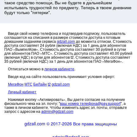
такое средство помощи, Вы не будете в дальнейшем
испытывать трудностей по предмету. Теперь в твоем дневнике
будут только "пятерки".
Введя свой номер телефона и подтвердив подписку, пользователь
соглашается на списания в размере стоимости доступа к готовым
домашним заданиям сервиса
gdzall.com
до момента отписки. Стоимость
доступа составляет 24 рубля (включая НДС) за 1 день для абонентов
ПАО «ВымпелКом». Стоимость доступа составляет 30 рублей в сутки
для абонентов ПАО «МТС». Стоимость доступа составляет 40.00 рублей
(включая НДС) в сутки для абонентов t2. Стоимость доступа составляет
35 рублей (включая НДС) за 1 день для абонентов ПАО «МегаФон».
Отписаться можно в
личном кабинете
.
Вводя код на сайте пользователь принимает условия оферт:
МегаФон
МТС
БиЛайн
t2
gdzall.com
Личный кабинет
Нажимая кнопку «Активировать», Вы даете согласие на получение
фискального чека на эл. почту: "
ваш номер телефона@pay.support
", а
также в личном кабинете. Чтобы изменить адрес эл. почты, отправьте
запрос с адресом на
admin@gdzall.com
gdzall.com © 2017-2026 Все права защищены